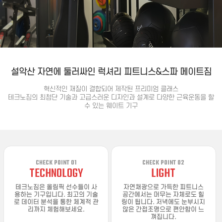
설악산 자연에 둘러싸인 럭셔리 피트니스&스파 메이트짐
혁신적인 재질이 결합되어 제작된 프리미엄 클래스
테크노짐의 최첨단 기술과 고급스러운 디자인과 설계로 다양한 근육운동을 할
수 있는 웨이트 기구
CHECK POINT 01
CHECK POINT 02
TECHNOLOGY
LIGHT
테크노짐은 올림픽 선수들이 사
자연채광으로 가득한 피트니스
용하는 기구입니다. 최고의 기술
공간에서는 머무는 자체로도 힐
로 데이터 분석을 통한 체계적 관
링이 됩니다. 저녁에도 눈부시지
리까지 체험해보세요.
않은 간접조명으로 편안함이 느
껴집니다.