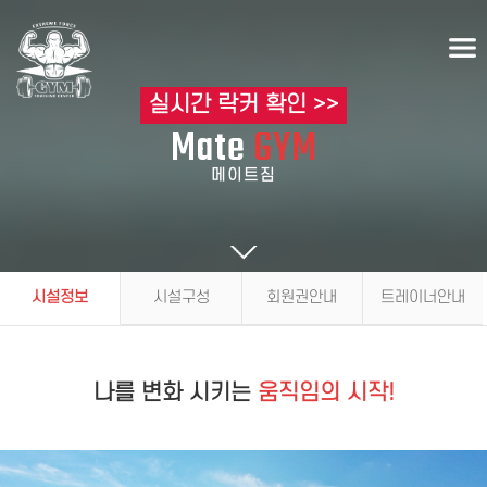
실시간 락커 확인 >>
Mate
GYM
메이트짐
시설정보
시설구성
회원권안내
트레이너안내
나를 변화 시키는
움직임의 시작!